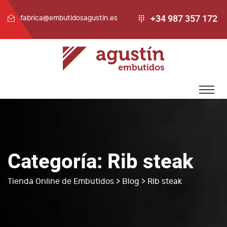
+34 987 357 172
fabrica@embutidosagustin.es
Categoría:
Rib steak
Tienda Online de Embutidos
>
Blog
> Rib steak