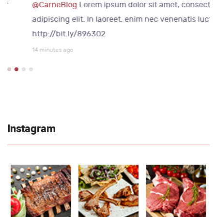
@CarneBlog
Lorem ipsum dolor sit amet, consectetur
adipiscing elit. In laoreet, enim nec venenatis luctus
http://bit.ly/896302
14 minutes ago
Instagram