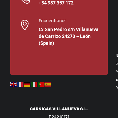
+34 987 357 172
Encuéntranos
C/ San Pedro s/n Villanueva
de Carrizo 24270 – León
(Spain)
N
e
A
E
n
CARNICAS VILLANUEVA S.L.
B24210171