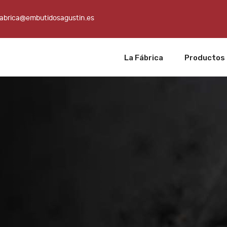
fabrica@embutidosagustin.es
La Fábrica
Productos
1